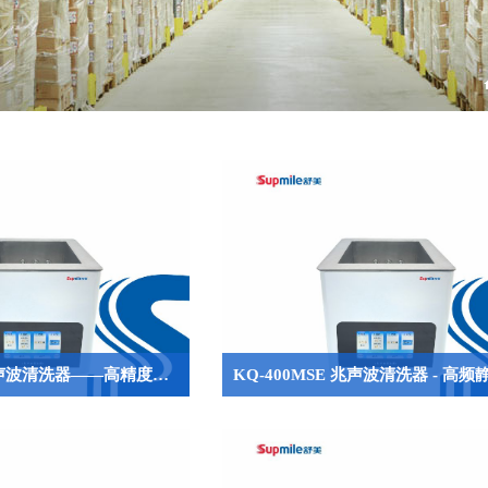
KQ-500MSE兆声波清洗器——高精度静音超声波清洗设备，适用于半导体与高端精密器件