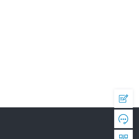
QQ

644945496
爱采购


https://b2b.baidu.com/shop/42873558

淘宝

https://shop292791451.taobao.com