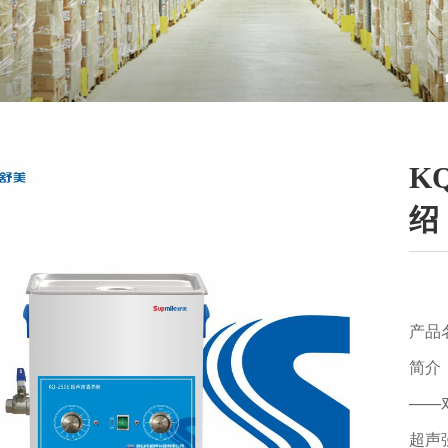
K
绍
产品
简介
——
超声