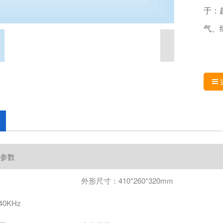
于：
气、
参数
外形尺寸：410*260*320mm
0KHz