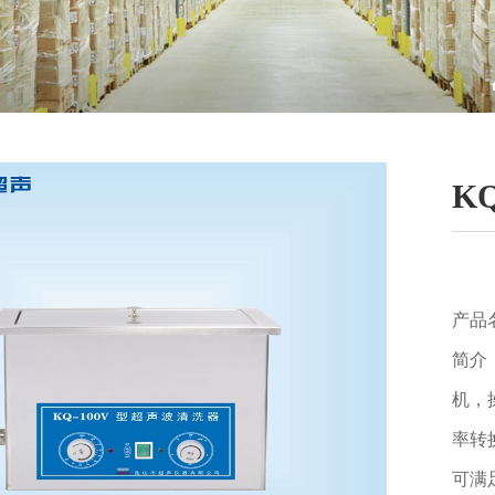
K
产品
简介
机，
率转
可满