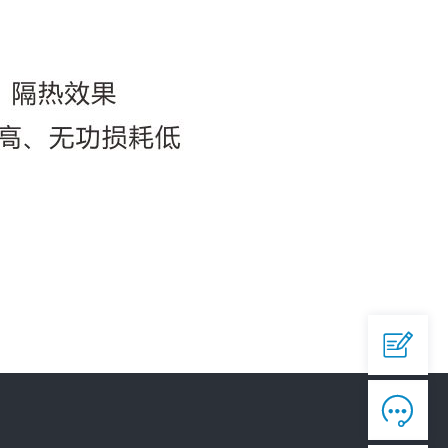
QQ

644945496
爱采购


https://b2b.baidu.com/shop/42873558

淘宝

https://shop292791451.taobao.com