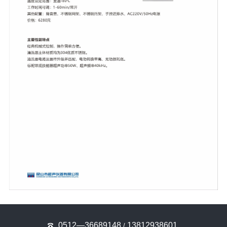
0512—36689148
13812938601
/