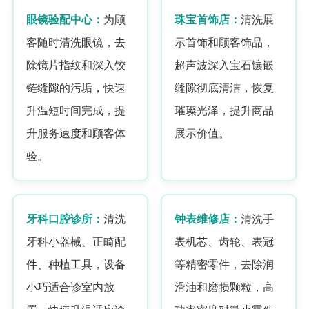
眼镜验配中心：
为顾
珠宝首饰店：
清洗展
客随时清洗眼镜，去
示首饰和顾客饰品，
除镜片指纹和深入铰
超声波深入宝石镶嵌
链缝隙的污垢，快速
缝隙彻底清洁，恢复
升温短时间完成，提
璀璨光泽，提升商品
升服务速度和顾客体
展示价值。
验。
牙科口腔诊所：
清洗
钟表维修店：
清洗手
牙科小器械、正畸配
表机芯、齿轮、表冠
件、种植工具，设备
等精密零件，去除润
小巧适合诊室内放
滑油和磨损颗粒，高