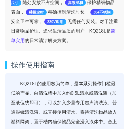
随处安放不占空间，
保护精细物品
尺寸
高频温和
表面，
精确控制清洗时长，
秒级定时
304不锈钢
安全卫生可靠，
无需任何安装。对于注重
220V即用
日常物品护理、追求生活品质的用户，KQ218L是
简
单实用
的日常清洁解决方案。
操作使用指南
KQ218L的使用极为简单，是本系列操作门槛最
低的产品。向清洗槽中加入约0.5L清水或清洗液（加
至液位线即可），可以加入少量专用超声清洗液、普
通眼镜清洗液、或直接使用清水。将待清洗物品放入
塑料网架，置于槽内确保物品完全浸入液体中。合上