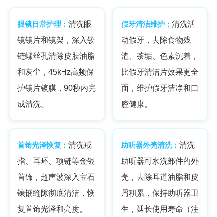
眼镜日常护理：
清洗眼
假牙清洁维护：
清洗活
镜镜片和镜架，深入铰
动假牙，去除食物残
链螺丝孔清除皮肤油脂
渣、茶垢、色素沉着，
和灰尘，45kHz高频保
比假牙清洁片效果更全
护镜片镀膜，90秒内完
面，维护假牙洁净和口
成清洗。
腔健康。
首饰光泽恢复：
清洗戒
助听器外壳清洗：
清洗
指、耳环、项链等金银
助听器可水洗部件的外
首饰，超声波深入宝石
壳，去除耳道油脂和皮
镶嵌缝隙彻底清洁，恢
屑积累，保持助听器卫
复首饰光泽和亮度。
生，延长使用寿命（注