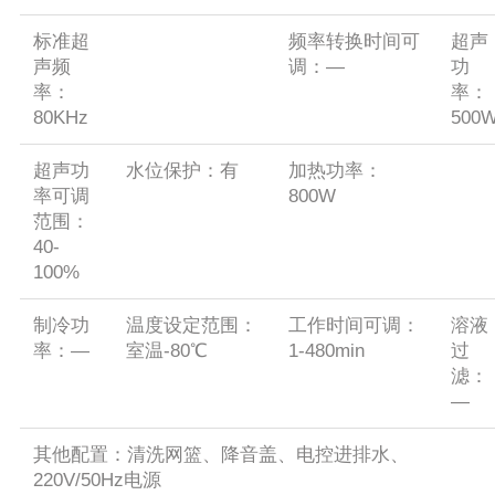
标准超
频率转换时间可
超声
声频
调：—
功
率：
率：
80KHz
500
超声功
水位保护：有
加热功率：
率可调
800W
范围：
40-
100%
制冷功
温度设定范围：
工作时间可调：
溶液
率：—
室温-80℃
1-480min
过
滤：
—
其他配置：清洗网篮、降音盖、电控进排水、
220V/50Hz电源