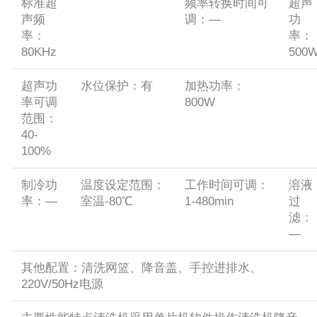
标准超
频率转换时间可
超声
声频
调：—
功
率：
率：
80KHz
500
超声功
水位保护：有
加热功率：
率可调
800W
范围：
40-
100%
制冷功
温度设定范围：
工作时间可调：
溶液
率：—
室温-80℃
1-480min
过
滤：
—
其他配置：清洗网篮、降音盖、手控进排水、
220V/50Hz电源