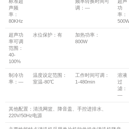
标准超
频率转换时间可
超声
声频
调：—
功
率：
率：
80KHz
500
超声功
水位保护：有
加热功率：
率可调
800W
范围：
40-
100%
制冷功
温度设定范围：
工作时间可调：
溶液
率：—
室温-80℃
1-480min
过
滤：
—
其他配置：清洗网篮、降音盖、手控进排水、
220V/50Hz电源