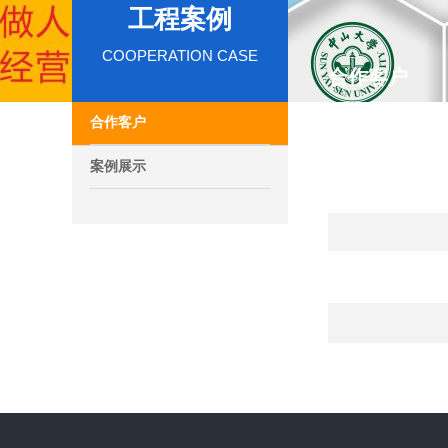
工程案例
COOPERATION CASE
合作客户
合作客户
案例展示