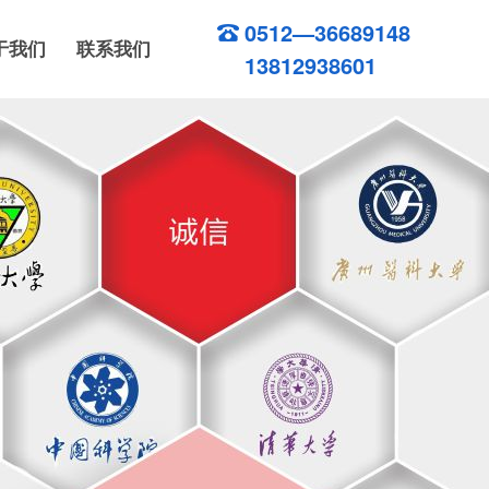
0512—36689148
于我们
联系我们
13812938601