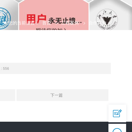
您的当前位置：
首页
>
工程案例
>
合作客户
 556
QQ

644945496
下一篇
爱采购


https://b2b.baidu.com/shop/42873558