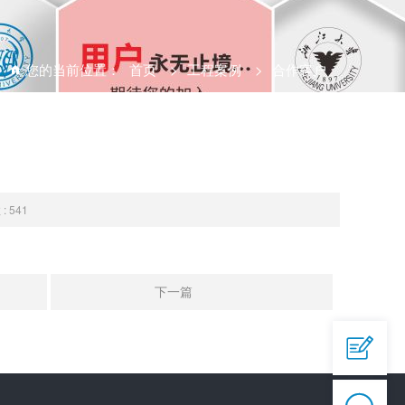
您的当前位置：
首页
>
工程案例
>
合作客户
 541
QQ

644945496
下一篇
爱采购


https://b2b.baidu.com/shop/42873558