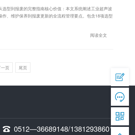
从选型到报废的完整指南核心价值：本文系统阐述工业超声波
操作、维护保养到报废更新的全流程管理要点。包含18项选型
阅读全文
QQ

644945496
下一页
尾页
爱采购


https://b2b.baidu.com/shop/42873558

淘宝

https://shop292791451.taobao.com

手机
0512—36689148/13812938601

13812938601