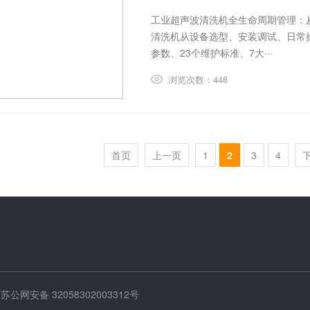
工业超声波清洗机全生命周期管理：
清洗机从设备选型、安装调试、日常
参数、23个维护标准、7大···
浏览次数：448
首页
上一页
1
2
3
4
苏公网安备 32058302003312号