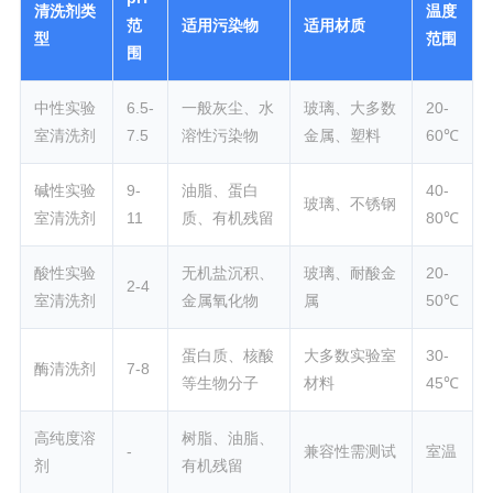
清洗剂类
温度
范
适用污染物
适用材质
型
范围
围
中性实验
6.5-
一般灰尘、水
玻璃、大多数
20-
室清洗剂
7.5
溶性污染物
金属、塑料
60℃
碱性实验
9-
油脂、蛋白
40-
玻璃、不锈钢
室清洗剂
11
质、有机残留
80℃
酸性实验
无机盐沉积、
玻璃、耐酸金
20-
2-4
室清洗剂
金属氧化物
属
50℃
蛋白质、核酸
大多数实验室
30-
酶清洗剂
7-8
等生物分子
材料
45℃
高纯度溶
树脂、油脂、
-
兼容性需测试
室温
剂
有机残留