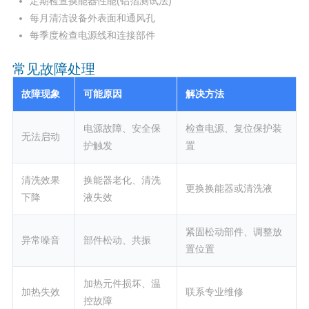
定期检查换能器性能(铝箔测试法)
每月清洁设备外表面和通风孔
每季度检查电源线和连接部件
常见故障处理
故障现象
可能原因
解决方法
电源故障、安全保
检查电源、复位保护装
无法启动
护触发
置
清洗效果
换能器老化、清洗
更换换能器或清洗液
下降
液失效
紧固松动部件、调整放
异常噪音
部件松动、共振
置位置
加热元件损坏、温
加热失效
联系专业维修
控故障