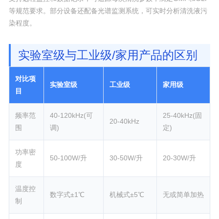
等规范要求。部分设备还配备光谱监测系统，可实时分析清洗液污
染程度。
实验室级与工业级/家用产品的区别
对比项
实验室级
工业级
家用级
目
频率范
40-120kHz(可
25-40kHz(固
20-40kHz
围
调)
定)
功率密
50-100W/升
30-50W/升
20-30W/升
度
温度控
数字式±1℃
机械式±5℃
无或简单加热
制