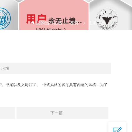
您的当前位置：
首页
>
工程案例
 476
柜、书案以及文房四宝。 中式风格的客厅具有内蕴的风格，为了
QQ

644945496
下一篇
爱采购

