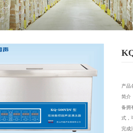
K
产品
简介
备拥
式，
完成