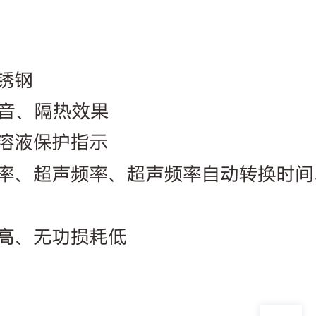
QQ

644945496
爱采购