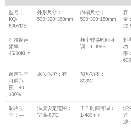
型号：
外形尺寸：
内槽尺寸：
容
KQ-
530*320*380mm
500*300*150mm
量
600VDE
22.
标准超声
频率转换时间可
超
频率：
调：1-999S
功
45/80KHz
率
60
超声功率
水位保护：有
加热功率：
可调范
800W
围：40-
100%
制冷功
温度设定范围：
工作时间可调：
溶
率：—
室温-80℃
1-480min
过
滤
—