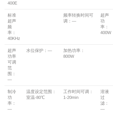
400E
标准
频率转换时间可
超声
超声
调：—
功
频
率：
率：
400W
40KHz
超声
水位保护：—
加热功率：
功率
800W
可调
范
围：
—
制冷
温度设定范围：
工作时间可调：
溶液
功
室温-80℃
1-20min
过
率：
滤：
—
—