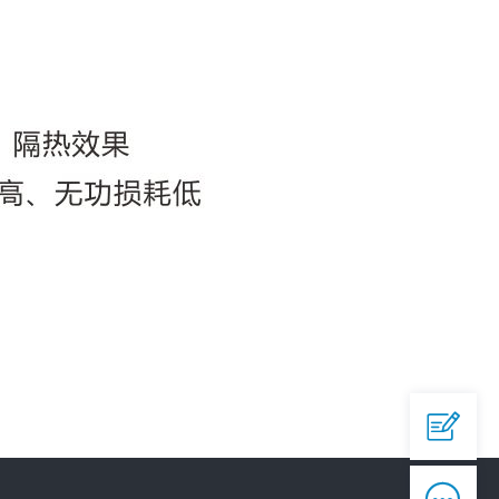
QQ

644945496
爱采购


https://b2b.baidu.com/shop/42873558