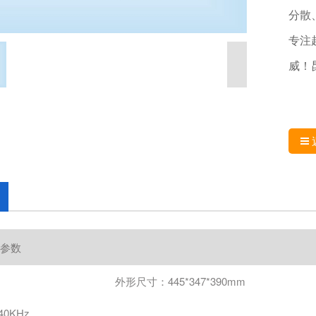
分散
专注
威！
参数
外形尺寸：445*347*390mm
0KHz