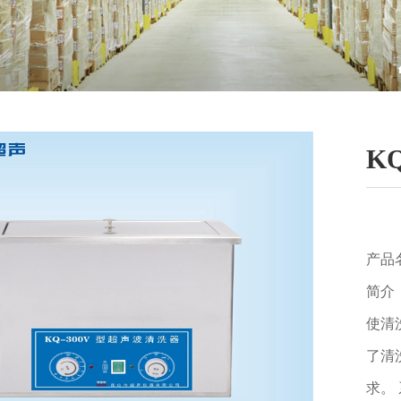
K
产品
简介
使清
了清
求。