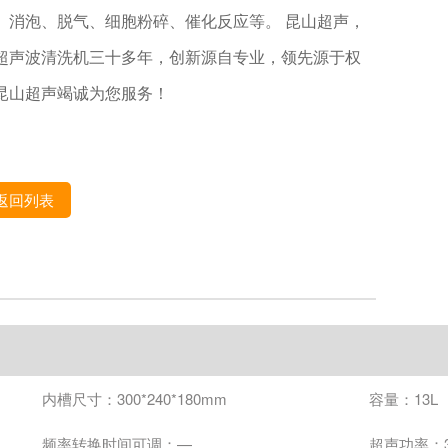
、消泡、脱气、细胞粉碎、催化反应等。 昆山超声，
超声波清洗机三十多年，创新源自专业，领先源于权
昆山超声竭诚为您服务！
返回列表
内槽尺寸：300*240*180mm
容量：13L
频率转换时间可调：—
超声功率：3