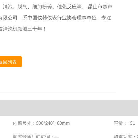
、消泡、脱气、细胞粉碎、催化反应等。 昆山市超声
有限公司，系中国仪器仪表行业协会理事单位，专注
波清洗机领域三十年！
返回列表
内槽尺寸：300*240*180mm
容量：13L
频率转换时间可调：—
超声功率：2