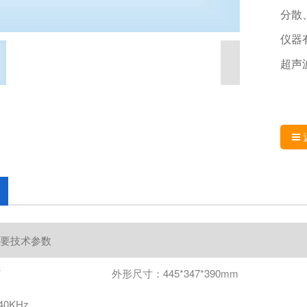
分散
仪器
超声
要技术参数
V
外形尺寸：445*347*390mm
0KHz