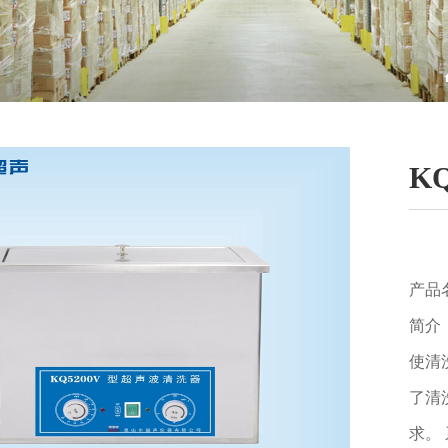
K
产品
简介
使清
了清
求。