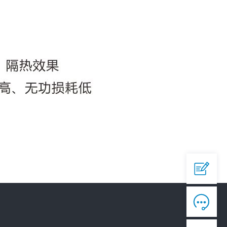
QQ

644945496
爱采购


https://b2b.baidu.com/shop/42873558

淘宝

https://shop292791451.taobao.com