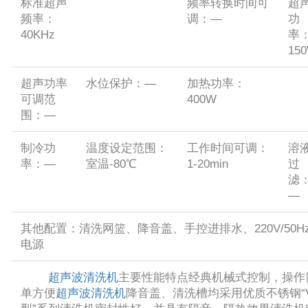
标准超声
频率转换时间可
超
频率：
调：—
功
40KHz
率
15
超声功率
水位保护：—
加热功率：
可调范
400W
围：—
制冷功
温度设定范围：
工作时间可调：
溶
率：—
室温-80℃
1-20min
过
滤
—
其他配置：清洗网篮、降音盖、手控进排水、220V/50H
电源
超声波清洗机
主要性能特点经典机械式控制，操作
单方便
超声波清洗机
降音盖、清洗槽均采用优质不锈钢“