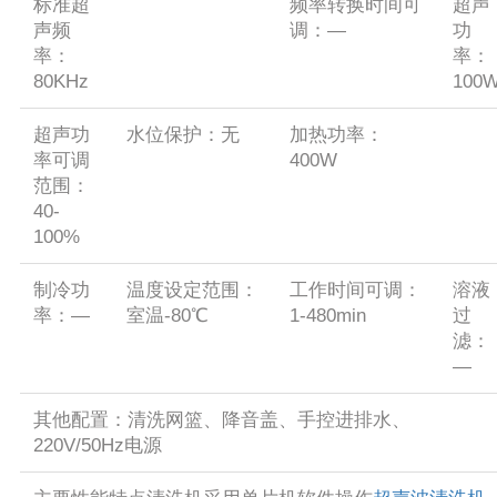
标准超
频率转换时间可
超声
声频
调：—
功
率：
率：
80KHz
100
超声功
水位保护：
无
加热功率：
率可调
400W
范围：
40-
100%
制冷功
温度设定范围：
工作时间可调：
溶液
率：—
室温-80℃
1-480min
过
滤：
—
其他配置：清洗网篮、降音盖、手控进排水、
220V/50Hz电源