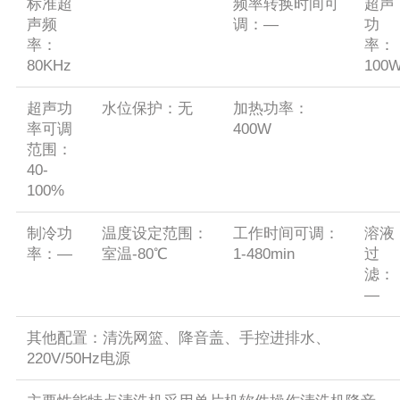
标准超
频率转换时间可
超声
声频
调：—
功
率：
率：
80KHz
100
超声功
水位保护：无
加热功率：
率可调
400W
范围：
40-
100%
制冷功
温度设定范围：
工作时间可调：
溶液
率：—
室温-80℃
1-480min
过
滤：
—
其他配置：清洗网篮、降音盖、手控进排水、
220V/50Hz电源