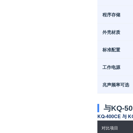
程序存储
外壳材质
标准配置
工作电源
兆声频率可选
与KQ-5
KQ-400CE 与
对比项目