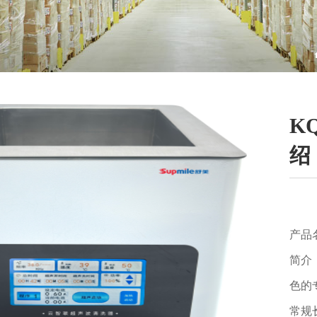
K
绍
产品
简介
色的
常规