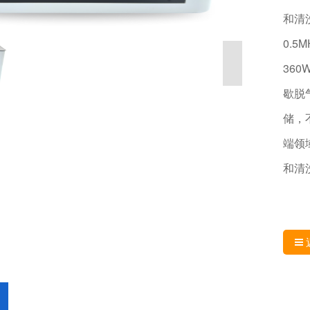
和清
0.5
36
歇脱
储，
端领
和清