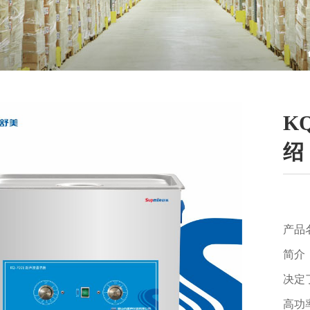
K
绍
产品
简介
决定
高功