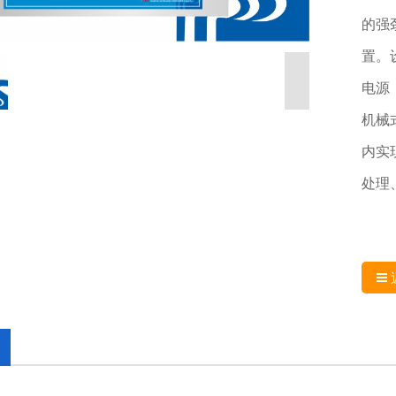
的强
置。
电源
机械
内实
处理