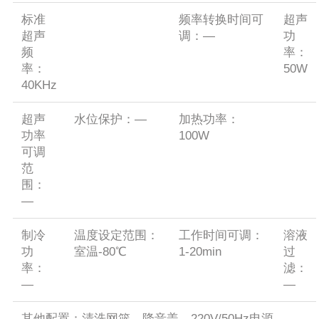
标准
频率转换时间可
超声
超声
调：—
功
频
率：
率：
50W
40KHz
超声
水位保护：—
加热功率：
功率
100W
可调
范
围：
—
制冷
温度设定范围：
工作时间可调：
溶液
功
室温-80℃
1-20min
过
率：
滤：
—
—
其他配置：清洗网篮、降音盖、220V/50Hz电源