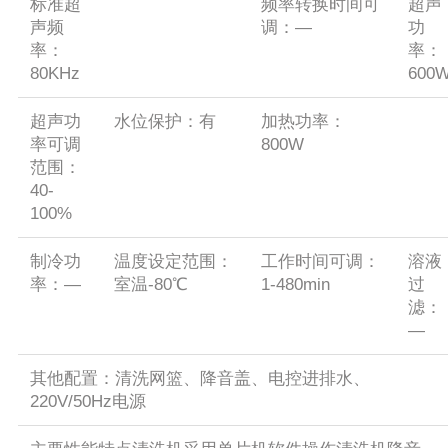
标准超
频率转换时间可
超声
声频
调：—
功
率：
率：
80KHz
600
超声功
水位保护：有
加热功率：
率可调
800W
范围：
40-
100%
制冷功
温度设定范围：
工作时间可调：
溶液
率：—
室温-80℃
1-480min
过
滤：
—
其他配置：清洗网篮、降音盖、电控进排水、
220V/50Hz电源