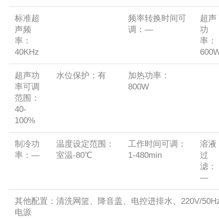
标准超
频率转换时间可
超声
声频
调：—
功
率：
率：
40KHz
600
超声功
水位保护：有
加热功率：
率可调
800W
范围：
40-
100%
制冷功
温度设定范围：
工作时间可调：
溶液
率：—
室温-80℃
1-480min
过
滤：
—
其他配置：清洗网篮、降音盖、电控进排水、220V/50H
电源