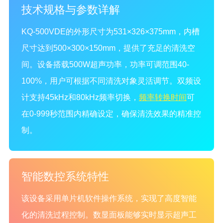
技术规格与参数详解
KQ-500VDE的外形尺寸为531×326×375mm，内槽
尺寸达到500×300×150mm，提供了充足的清洗空
间。设备搭载500W超声功率，功率可调范围40-
100%，用户可根据不同清洗对象灵活调节。双频设
计支持45kHz和80kHz频率切换，
频率转换时间
可
在0-999秒范围内精确设定，确保清洗效果的精准控
制。
智能数控系统特性
该设备采用单片机软件操作系统，实现了高度智能
化的清洗过程控制。数显面板能够实时显示超声工