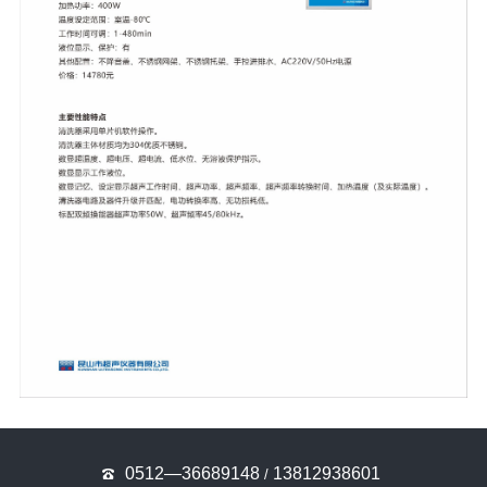
0512—36689148
13812938601
/