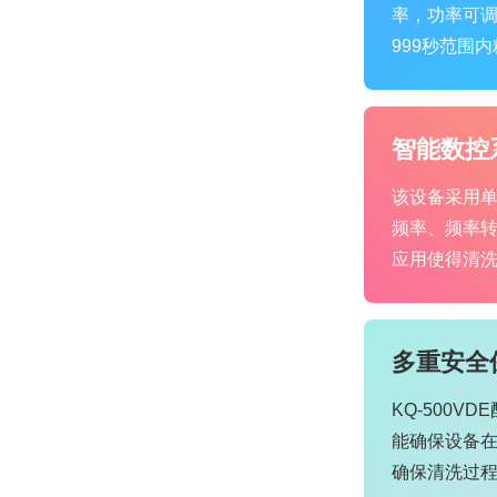
率，功率可调
999秒范围
智能数控
该设备采用
频率、频率
应用使得清
多重安全
KQ-500
能确保设备
确保清洗过