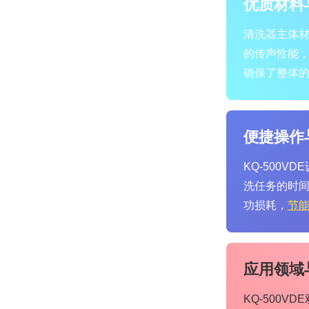
优质材料
清洗器主体材
的传声性能
确保了整体
便捷操作
KQ-500
洗任务的时间
功损耗，
节
应用领域
KQ-500VD