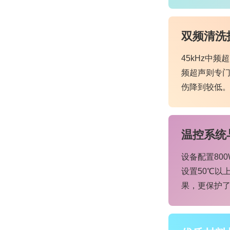
双频清洗
45kHz中
频超声则专
伤降到较低
温控系统
设备配置80
设置50℃以
果，更保护