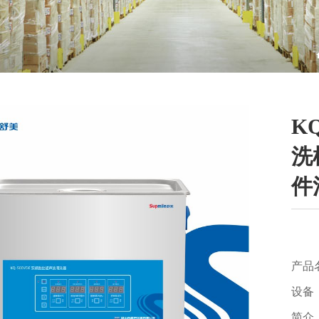
K
洗
件
产品
设备
简介