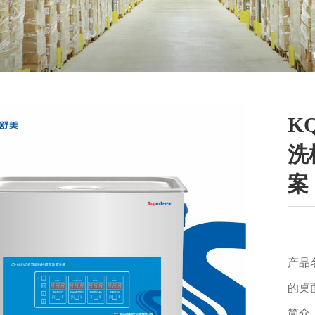
K
洗
案
产品
的桌
简介