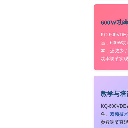
600W功
KQ-600VD
言，600W
本，还减少了
功率调节实
教学与培
KQ-600
备。
双频技
参数调节直