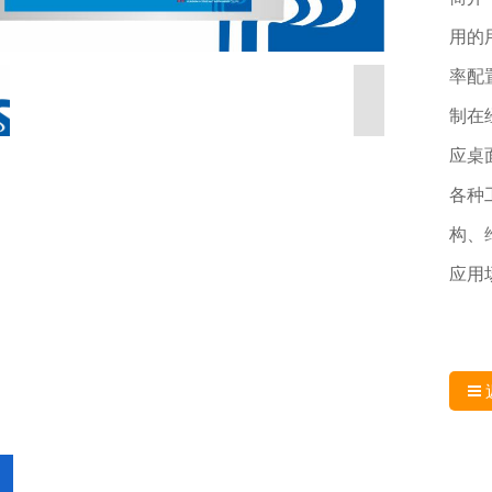
用的
率配
制在
应桌
各种
构、
应用