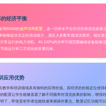
率的经济平衡
E采用600W的
超声功率配置
，这一功率水平在经济性和清洗效果之
功率能够提供充足的清洗能力，满足大多数常规清洗需求。相比
日常运行的电力消耗。40-100%的功率可调范围确保设备能
现节能运行和工艺优化的双重目标。
训应用优势
VDE在教学和培训领域具有独特的应用价值。其经济的价格定位使
术
的配置让学生能够直观了解不同频率对清洗效果的影响，增强
观明了，即使是初学者也能快速掌握操作要点。数显记忆功能可