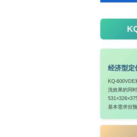
K
经济型定
KQ-600VD
洗效果的同时
531×32
基本需求但