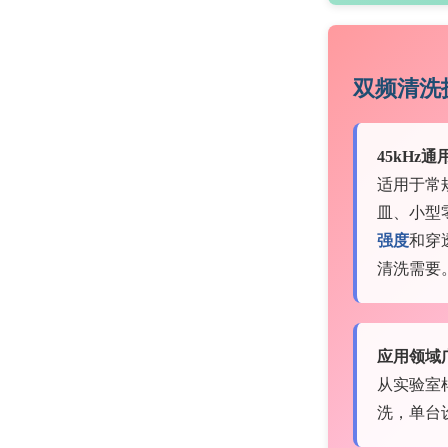
双频清洗
45kHz
适用于常
皿、小型
强度
和穿
清洗需要
应用领域
从实验室
洗，单台