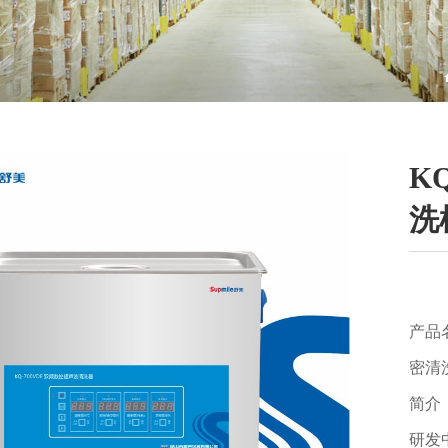
K
洗
产品
密清
简介
研发