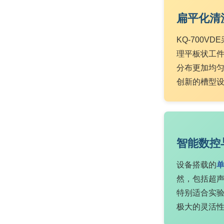
扁平化清
KQ-700
理平板状工件
分布更加均
创新的槽型
智能数控
设备搭载的
然，包括超
特别适合实验
极大的灵活