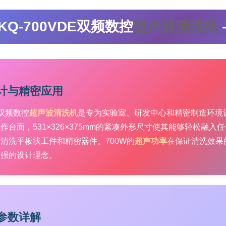
KQ-700VDE双频数控
超声波清洗机
计与精密应用
E双频数控
超声波清洗机
是专为实验室、研发中心和精密制造环境设
台面，531×326×375mm的紧凑外形尺寸使其能够轻松融入任何
清洗平板状工件和精密器件。700W的
超声功率
在保证清洗效果
而强的设计理念。
参数详解