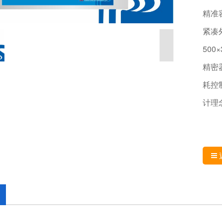
精准
紧凑
50
精密
耗控
计理