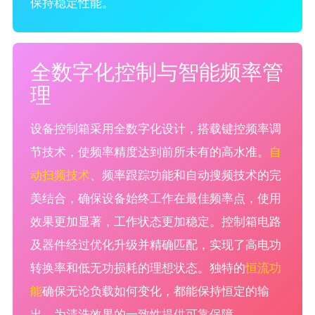
保持稳定性能。
全数字化控制与智能频率管
理
设备控制箱采用全数字化设计，搭载键控频率调
节技术，使频率精度达到前所未有的高水准。
自
动扫频技术
、频率跟踪功能和自动搜频技术的完
美结合，确保设备始终工作在最佳频率点，使用
效果更加显著，工作状态更加稳定。控制箱电路
及器件经过优化升级并精确匹配，实现了高电功
转换率和低无功损耗的理想状态。独特的
恒流功
能
确保无论负载如何变化，都能保持恒定的输
出，为清洗效果的一致性提供可靠保障。