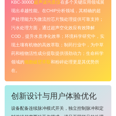
KBC-3000D
超声波均质仪
在多个关键应用领域展
现出卓越性能。在CHIP分析领域，其精确的超
声处理能力为微流控芯片预处理提供可靠支持；
污水处理方面，通过超声空化效应有效降解
COD，提升水质净化效率；环境科学研究中，实
现土壤有机物的高效萃取；制药行业中，为中草
药和植物活性成分提取提供强劲动力；生命科学
领域的
细胞破壁萃取
和粉碎处理更是其优势所
在。
创新设计与用户体验优化
设备配备连续脉冲模式开关，独立控制脉冲和定