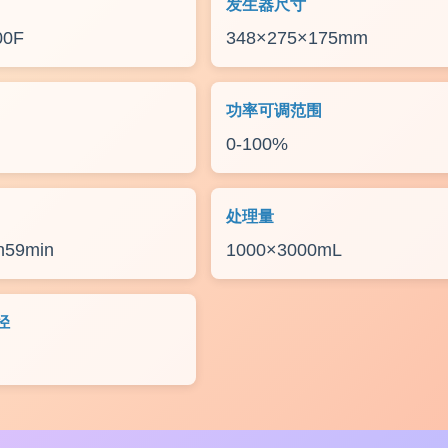
发生器尺寸
00F
348×275×175mm
功率可调范围
0-100%
处理量
h59min
1000×3000mL
径