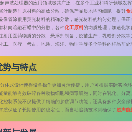
500F超声波处理器的应用领域极其广泛，在多个工业和科研领域发
酱汁制造时原材料的高效分散，确保产品质地均匀细腻，提升
食
显像管涂覆用荧光材料的精确分散，感光材料的均匀处理，保证
燃料向溶融石蜡中的分散，各种
化工原料
的均质处理，加速化学
注射用医药物质的分散，悬浮剂制备，疫苗生产，乳粉剂分散等
化工、医疗、考古、地质、海洋、物理学等多个学科的样品前处
优势与特点
500F分体式设计使得设备操作更加灵活便捷，用户可根据实际实
能量能够有效破碎各种动物细胞和病毒细胞，同时在乳化、分离
化控制系统不仅提供了精确的参数调节功能，还具备多种安全保
材质保证了长期使用的稳定性，而自动追频技术则确保了
超声能