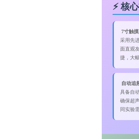
⚡ 核
7寸触
采用先
面直观
捷，大
自动追
具备自
确保超
同实验