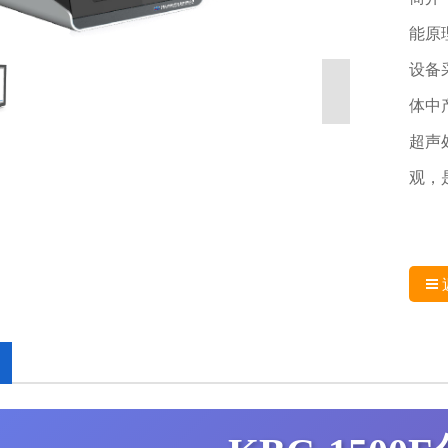
能原
设备
体中
超声
观，