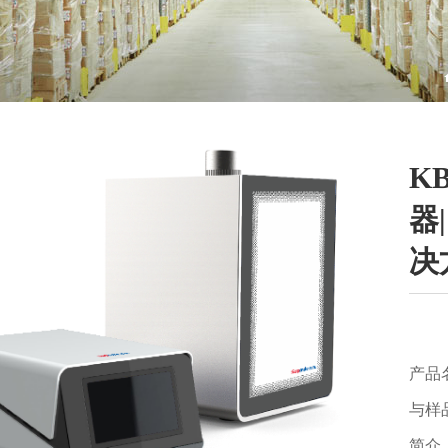
K
器
决
产品
与样
简介