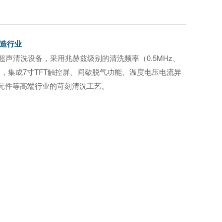
制造行业
超声清洗设备，采用兆赫兹级别的清洗频率（0.5MHz、
高端，集成7寸TFT触控屏、间歇脱气功能、温度电压电流异
学元件等高端行业的苛刻清洗工艺。