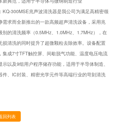
革新典范，适用于半导体与微纳制造行业
：KQ-300MSE兆声波清洗器是我公司为满足高精密领
净需求而全新推出的一款高频超声清洗设备，采用兆
别的清洗频率（0.5MHz、1.0MHz、1.7MHz），在
无损清洗的同时提升了超微颗粒去除效率。设备配置
，集成7寸TFT触控屏、间歇脱气功能、温度电压电流
显示以及9组用户程序储存功能，适用于半导体制造、
器件、IC封装、精密光学元件等高端行业的苛刻清洗
。
返回列表