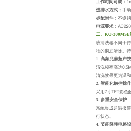
工作时间可调：
1
进排水方式：
手动
标配附件：
不锈钢
电源要求：
AC220
二、KQ-300M
该清洗器不同于传
物的彻底清除。特
1. 高频兆赫超声
清洗频率高达0.
清洗效果更为温和
2. 智能化触控操
采用7寸TFT彩
3. 多重安全保护
系统集成超温报警
行状态。
4. 节能降耗电路