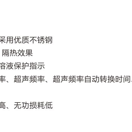
QQ

644945496