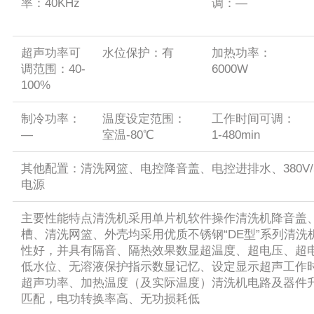
率：40KHz
调：—
超声功率可
水位保护：有
加热功率：
调范围：40-
6000W
100%
制冷功率：
温度设定范围：
工作时间可调：
—
室温-80℃
1-480min
其他配置：清洗网篮、电控降音盖、电控进排水、380V/5
电源
主要性能特点清洗机采用单片机软件操作清洗机降音盖
槽、清洗网篮、外壳均采用优质不锈钢“DE型”系列清洗
性好，并具有隔音、隔热效果数显超温度、超电压、超
低水位、无溶液保护指示数显记忆、设定显示超声工作
超声功率、加热温度（及实际温度）清洗机电路及器件
匹配，电功转换率高、无功损耗低