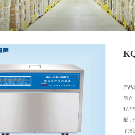
K
产品
简介
程序
配，
了清