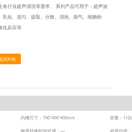
足各行业超声清洗等需求。 系列产品可用于：超声波
、乳化、混匀、提取、分散、消泡、脱气、细胞粉
催化反应等
返回列表
内槽尺寸：700*400*400mm
容量：112
频率转换时间可调：—
超声功率：1