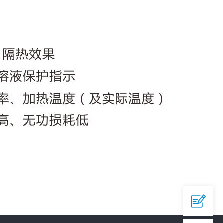
QQ

644945496
爱采购


https://b2b.baidu.com/shop/42873558