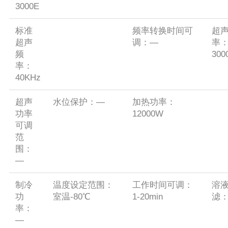
3000E
标准
频率转换时间可
超
超声
调：—
率
频
300
率：
40KHz
超声
水位保护：—
加热功率：
功率
12000W
可调
范
围：
—
制冷
温度设定范围：
工作时间可调：
溶
功
室温-80℃
1-20min
滤
率：
—