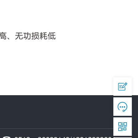
QQ

644945496
爱采购


https://b2b.baidu.com/shop/42873558

淘宝

https://shop292791451.taobao.com

手机