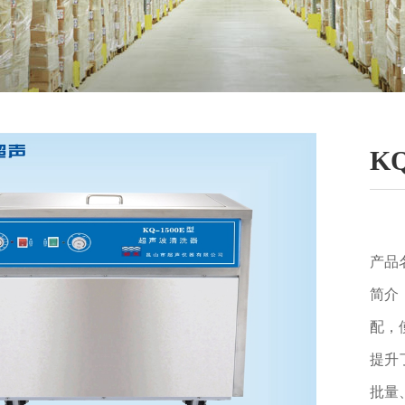
K
产品
简介
配，
提升
批量