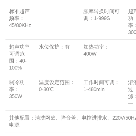
标准超声
频率转换时间可
超
频率：
调：1-999S
功
45/80KHz
率
30
超声功率
水位保护：有
加热功率：
可调范
400W
围：40-
100%
制冷功
温度设定范围：
工作时间可调：
溶
率：
0-80℃
1-480min
过
350W
滤
—
其他配置：清洗网篮、降音盖、电控进排水、220V/50H
电源