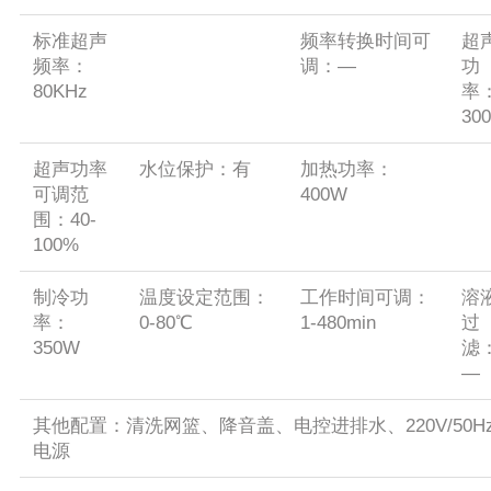
标准超声
频率转换时间可
超
频率：
调：—
功
80KHz
率
30
超声功率
水位保护：有
加热功率：
可调范
400W
围：40-
100%
制冷功
温度设定范围：
工作时间可调：
溶
率：
0-80℃
1-480min
过
350W
滤
—
其他配置：清洗网篮、降音盖、电控进排水、220V/50H
电源