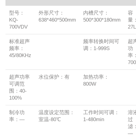
型号：
外形尺寸：
内槽尺寸：
容
KQ-
638*460*500mm
500*300*180mm
量
700VDV
27L
标准超声
频率转换时间可
超
频率：
调：1-999S
功
45/80KHz
率
70
超声功率
水位保护：有
加热功率：
可调范
800W
围：40-
100%
制冷功
温度设定范围：
工作时间可调：
溶
率：—
室温-80℃
1-480min
过
滤
—