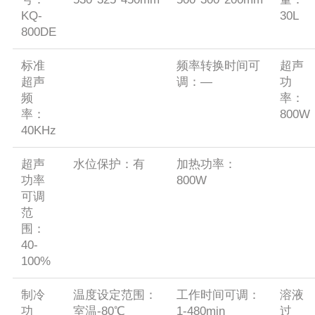
KQ-
30L
800DE
标准
频率转换时间可
超声
超声
调：—
功
频
率：
率：
800W
40KHz
超声
水位保护：有
加热功率：
功率
800W
可调
范
围：
40-
100%
制冷
温度设定范围：
工作时间可调：
溶液
功
室温-80℃
1-480min
过