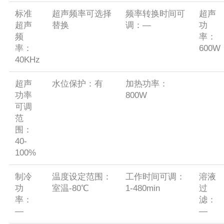
标准
超声频率可选择
频率转换时间可
超声
超声
替换
调：—
功
频
率：
率：
600W
40KHz
超声
水位保护：有
加热功率：
功率
800W
可调
范
围：
40-
100%
制冷
温度设定范围：
工作时间可调：
溶液
功
室温-80℃
1-480min
过
率：
滤：
—
—