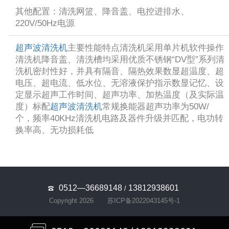
其他配置：清洗网篮、降音盖、电控进排水、
220V/50Hz电源
超声波清洗机
主要性能特点清洗机采用单片机软件操作
清洗机降音盖、清洗槽均采用优质不锈钢“DV型”系列清
洗机密封性好，并具有隔音、隔热效果数显超温度、超
电压、超电流、低水位、无溶液保护指示数显记忆、设
定显示超声工作时间、超声功率、加热温度（及实际温
度）标配
超声波清洗机
常规换能器超声功率为50W/
个，频率40KHz清洗机电路及器件升级并匹配，电功转
换率高、无功损耗低
0512—36689148
13812938601
/
Copyright 2026
苏ICP备2022043145号-1