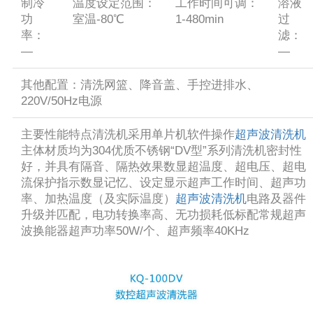
制冷
温度设定范围：
工作时间可调：
溶液
功
室温-80℃
1-480min
过
率：
滤：
—
—
其他配置：清洗网篮、降音盖、手控进排水、
220V/50Hz电源
主要性能特点清洗机采用单片机软件操作
超声波清洗机
主体材质均为304优质不锈钢“DV型”系列清洗机密封性
好，并具有隔音、隔热效果数显超温度、超电压、超电
流保护指示数显记忆、设定显示超声工作时间、超声功
率、加热温度（及实际温度）
超声波清洗机
电路及器件
升级并匹配，电功转换率高、无功损耗低标配常规超声
波换能器超声功率50W/个、超声频率40KHz