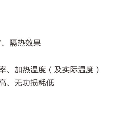
QQ

644945496