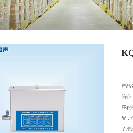
K
产品
简介
序软
配，
了清