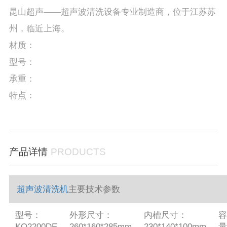
昆山超声——超声波清洗设备专业制造商，位于江苏苏
州，临近上海。
材质：
型号：
承重：
特点：
产品详情
PRODUCTS
超声波清洗机
主要技术参数
型号：
外形尺寸：
内槽尺寸：
容
KQ2200DE
260*160*285mm
230*140*100mm
量