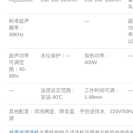
3
标准超声
—
超
频率：
功
40KHz
率
1
超声功率
水位保护：—
加热功率：
—
可调范
400W
围：40-
99%
—
温度设定范围：
工作时间可调：
—
室温-80℃
1-99min
其他配置：清洗网篮、降音盖、手控进排水、220V/50H
源
超声波清洗机
主要性能特点清洗机采用单片机软件操作